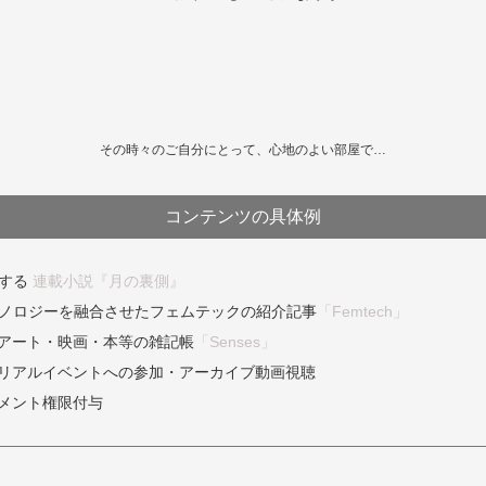
その時々のご自分にとって、心地のよい部屋で…
コンテンツの具体例
徴する
連載小説『月の裏側』
テクノロジーを融合させたフェムテックの紹介記事
「Femtech」
アート・映画・本等の雑記帳
「Senses」
リアルイベントへの参加・アーカイブ動画視聴
メント権限付与