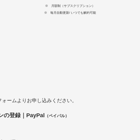
※ 月額制（サブスクリプション）
※ 毎月自動更新/ いつでも解約可能
フォームよりお申し込みください。
の登録｜PayPal
（ペイパル）